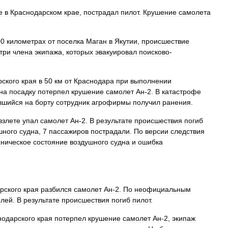
е
в
Краснодарском
крае
,
пострадал
пилот
.
Крушение
самолета
00
километрах
от
поселка
Маган
в
Якутии
,
происшествие
три
члена
экипажа
,
которых
эвакуировал
поисково
-
рского
края
в
50
км
от
Краснодара
при
выполнении
на
посадку
потерпел
крушение
самолет
Ан
-
2
.
В
катастрофе
вшийся
на
борту
сотрудник
агрофирмы
получил
ранения
.
взлете
упал
самолет
Ан
-
2
.
В
результате
происшествия
погиб
шного
судна
,
7
пассажиров
пострадали
.
По
версии
следствия
хническое
состояние
воздушного
судна
и
ошибка
рского
края
разбился
самолет
Ан
-
2
.
По
неофициальным
олей
.
В
результате
происшествия
погиб
пилот
.
нодарского
края
потерпел
крушение
самолет
Ан
-
2
,
экипаж