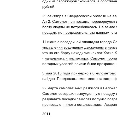
один
из
пассажиров
скончался
,
а
собствен
рублей
.
29
сентября
в
Свердловской
области
на
аэ
Ан
-
2
.
Самолет
при
посадке
перевернулся
борту
людям
не
потребовалась
.
На
земле
посадки
,
по
предварительным
данным
,
ст
11
июня
с
посадочной
площадки
города
С
управления
воздушным
движением
в
неиз
что
на
его
борту
находились
пилот
Хатип
К
-
начальника
и
инспектора
.
Самолет
пропа
погодных
условий
поиски
были
прекращен
5
мая
2013
года
примерно
в
8
километрах
найден
.
Предполагаемое
место
катастро
22
марта
самолет
Ан
-
2
разбился
в
Белока
Самолет
совершил
вынужденную
посадку
результате
посадки
самолет
получил
повр
произошло
,
пилоты
остались
живы
.
Авария
2011