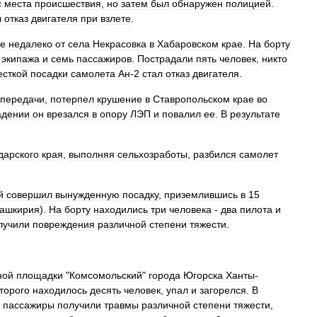
с
места
происшествия
,
но
затем
был
обнаружен
полицией
.
л
отказ
двигателя
при
взлете
.
се
недалеко
от
села
Некрасовка
в
Хабаровском
крае
.
На
борту
экипажа
и
семь
пассажиров
.
Пострадали
пять
человек
,
никто
есткой
посадки
самолета
Ан
-
2
стал
отказ
двигателя
.
опередачи
,
потерпел
крушение
в
Ставропольском
крае
во
адении
он
врезался
в
опору
ЛЭП
и
повалил
ее
.
В
результате
дарского
края
,
выполняя
сельхозработы
,
разбился
самолет
.
й
совершил
вынужденную
посадку
,
приземлившись
в
15
ашкирия
).
На
борту
находились
три
человека
-
два
пилота
и
лучили
повреждения
различной
степени
тяжести
.
ной
площадки
"
Комсомольский
"
города
Югорска
Ханты
-
торого
находилось
десять
человек
,
упал
и
загорелся
.
В
пассажиры
получили
травмы
различной
степени
тяжести
,