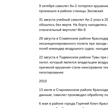
9
октября
самолет
Ан
-
2
потерпел
крушени
произошло
в
районе
станицы
Засовская
.
31
августа
учебный
самолет
Ан
-
2
упал
в
2
обошлось
без
жертв
.
На
борту
находились
спасательный
вертолет
Ми
-
8
.
28
августа
в
Славянском
районе
Краснода
несанкционированного
полета
при
заходе
погиб
командир
воздушного
судна
,
находи
22
августа
в
Тоджинском
районе
Тувы
при
пилот
,
который
являлся
владельцем
возду
причиной
крушения
стали
неисправное
те
пилотирования
.
2010
13
июля
в
Староминском
районе
Краснода
данным
,
самолет
производил
обработку
п
6
мая
в
районе
города
Горячий
Ключ
Крас