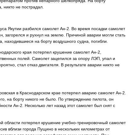
препаратом
против
непарного
шелкопряда
.
На
борту
а
,
никто
не
пострадал
.
уса
Якутии
разбился
самолет
Ан
-
2
.
Во
время
посадки
самолет
ач
,
загорелся
и
рухнул
на
землю
.
Причиной
аварии
могли
стать
а
,
находившиеся
на
борту
воздушного
судна
,
погибли
.
нодарского
края
потерпел
крушение
самолет
Ан
-
2
,
ственных
полей
.
Самолет
зацепился
за
опору
ЛЭП
,
упал
и
ероятно
,
стал
отказ
двигателя
.
В
результате
аварии
никто
не
ровская
в
Краснодарском
крае
потерпел
аварию
самолет
Ан
-
2
.
его
,
на
борту
никого
не
было
.
По
утверждению
пилота
,
он
бности
Ан
-
2
.
Несколько
лет
назад
этот
самолет
был
снят
с
ой
области
потерпел
крушение
учебно
-
тренировочный
самолет
сив
вблизи
города
Пущино
в
нескольких
километрах
от