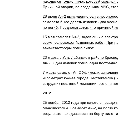
находился
только
пилот
,
который
скрылся
Причиной
аварии
,
по
сведениям
МЧС
,
ста
28
июня
Ан
-
2
вынужденно
сел
в
лесополо
самолета
было
девять
человек
-
два
члена
не
погиб
.
Предполагается
,
что
причиной
ж
15
мая
самолет
Ан
-
2
,
задев
линию
электр
время
сельскохозяйственных
работ
.
При
п
авиакатастрофы
погиб
пилот
.
23
марта
в
Усть
-
Лабинском
районе
Красно
Ан
-
2
.
Один
человек
погиб
,
один
пострадал
7
марта
самолет
Ан
-
2
Уфимских
авиалини
километрах
южнее
города
Нефтекамска
(
Б
сотрудник
нефтяной
компании
,
все
они
по
2012
25
ноября
2012
года
при
взлете
с
посадоч
Мансийского
АО
самолет
Ан
-
2
,
на
борту
ко
результате
находившиеся
на
борту
пилот
и