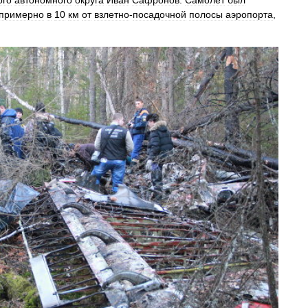
ого
автономного
округа
Иван
Сафронов
.
Самолет
был
примерно
в
10
км
от
взлетно
-
посадочной
полосы
аэропорта
,