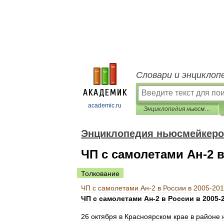
Словари и энциклоп
academic.ru
Энциклопедия ньюсмейкеров
Энциклопедия ньюсмейкер
ЧП с самолетами Ан-2 в
Толкование
ЧП
с
самолетами
Ан
-
2
в
России
в
2005
-
201
ЧП
с
самолетами
Ан
-
2
в
России
в
2005
-
26
октября
в
Красноярском
крае
в
районе