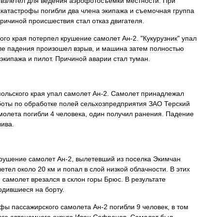
взлетел
для
ведения
аэрофотосъемки
местности
.
При
акатастрофы
погибли
два
члена
экипажа
и
съемочная
группа
ричиной
происшествия
стал
отказ
двигателя
.
ого
края
потерпел
крушение
самолет
Ан
-
2
. "
Кукурузник
"
упал
ле
падения
произошел
взрыв
,
и
машина
затем
полностью
экипажа
и
пилот
.
Причиной
аварии
стал
туман
.
ольского
края
упал
самолет
Ан
-
2
.
Самолет
принадлежал
боты
по
обработке
полей
сельхозпредприятия
ЗАО
Терский
молета
погибли
4
человека
,
один
получил
ранения
.
Падение
лива
.
рушение
самолет
Ан
-
2
,
вылетевший
из
поселка
Экимчан
летел
около
20
км
и
попал
в
слой
низкой
облачности
.
В
этих
и
самолет
врезался
в
склон
горы
Брюс
.
В
результате
одившиеся
на
борту
.
офы
пассажирского
самолета
Ан
-
2
погибли
9
человек
,
в
том