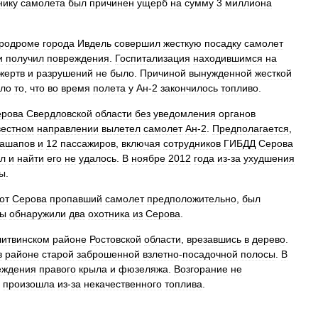
нику
самолета
был
причинен
ущерб
на
сумму
3
миллиона
родроме
города
Ивдель
совершил
жесткую
посадку
самолет
и
получил
повреждения
.
Госпитализация
находившимся
на
жертв
и
разрушений
не
было
.
Причиной
вынужденной
жесткой
ало
то
,
что
во
время
полета
у
Ан
-
2
закончилось
топливо
.
ерова
Свердловской
области
без
уведомления
органов
вестном
направлении
вылетел
самолет
Ан
-
2
.
Предполагается
,
ашапов
и
12
пассажиров
,
включая
сотрудников
ГИБДД
Серова
л
и
найти
его
не
удалось
.
В
ноябре
2012
года
из
-
за
ухудшения
ы
.
от
Серова
пропавший
самолет
предположительно
,
был
фы
обнаружили
два
охотника
из
Серова
.
литвинском
районе
Ростовской
области
,
врезавшись
в
дерево
.
в
районе
старой
заброшенной
взлетно
-
посадочной
полосы
.
В
еждения
правого
крыла
и
фюзеляжа
.
Возгорание
не
произошла
из
-
за
некачественного
топлива
.