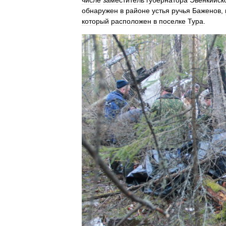
числе
заместитель
губернатора
Эвенкийск
обнаружен
в
районе
устья
ручья
Баженов
,
который
расположен
в
поселке
Тура
.