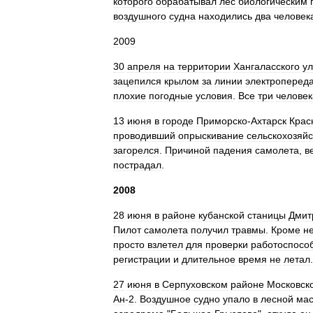
которого
обрабатывал
лес
биологическим
воздушного
судна
находились
два
человек
2009
30
апреля
на
территории
Хангаласского
ул
зацепился
крылом
за
линии
электроперед
плохие
погодные
условия
.
Все
три
человек
13
июня
в
городе
Приморско
-
Ахтарск
Крас
проводивший
опрыскивание
сельскохозяй
загорелся
.
Причиной
падения
самолета
,
в
пострадал
.
2008
28
июня
в
районе
кубанской
станицы
Дмит
Пилот
самолета
получил
травмы
.
Кроме
н
просто
взлетел
для
проверки
работоспосо
регистрации
и
длительное
время
не
летал
.
27
июня
в
Серпуховском
районе
Московск
Ан
-
2
.
Воздушное
судно
упало
в
лесной
мас