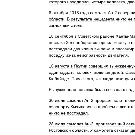
которого
находились
четыре
человека
,
дво
6
октября
2013
года
самолет
Ан
-
2
соверш
области
.
В
результате
инцидента
никто
не
заглох
двигатель
.
18
сентября
в
Советском
районе
Ханты
-
Ма
поселка
Зеленоборск
совершил
жесткую
п
пострадали
два
члена
экипажа
и
пассажир
посадку
из
-
за
неисправности
двигателя
.
16
августа
в
Якутии
совершил
вынужденну
одиннадцать
человек
,
включая
детей
.
Сам
Кюбяйнде
.
После
того
,
как
люди
покинули
Вынужденная
посадка
была
связана
с
пад
30
июля
самолет
Ан
-
2
прервал
полет
в
од
аэропорту
Кызыла
из
-
за
проблем
с
двигат
никто
не
пострадал
.
28
июля
самолет
Ан
-
2
,
производящий
сел
Ростовской
области
.
У
самолета
отказал
дв