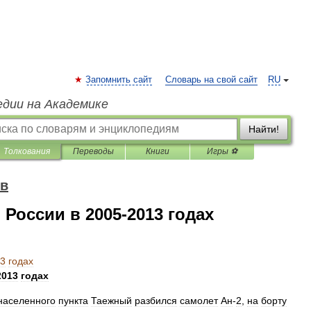
Запомнить сайт
Словарь на свой сайт
RU
едии на Академике
Найти!
Толкования
Переводы
Книги
Игры ⚽
ов
 России в 2005-2013 годах
3
годах
2013
годах
населенного
пункта
Таежный
разбился
самолет
Ан
-
2
,
на
борту