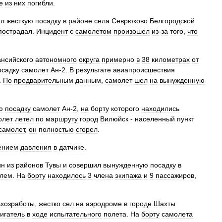
е
из
них
погибли
.
ил
жесткую
посадку
в
районе
села
Севрюково
Белгородской
пострадал
.
Инцидент
с
самолетом
произошел
из
-
за
того
,
что
нсийского
автономного
округа
примерно
в
38
километрах
от
осадку
самолет
Ан
-
2
.
В
результате
авиапроисшествия
.
По
предварительным
данным
,
самолет
шел
на
вынужденную
ю
посадку
самолет
Ан
-
2
,
на
борту
которого
находились
олет
летел
по
маршруту
город
Вилюйск
-
населенный
пункт
самолет
,
он
полностью
сгорел
.
ением
давления
в
датчике
.
ин
из
районов
Тувы
и
совершил
вынужденную
посадку
в
елем
.
На
борту
находилось
3
члена
экипажа
и
9
пассажиров
,
ьхозработы
,
жестко
сел
на
аэродроме
в
городе
Шахты
игатель
в
ходе
испытательного
полета
.
На
борту
самолета