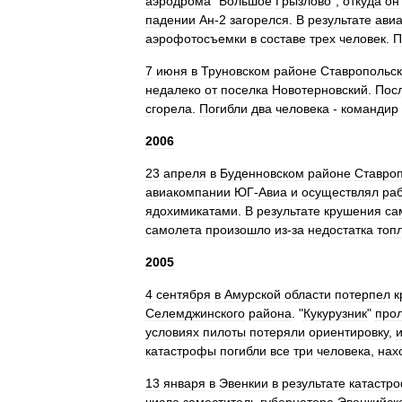
аэродрома
"
Большое
Грызлово
",
откуда
он
падении
Ан
-
2
загорелся
.
В
результате
ави
аэрофотосъемки
в
составе
трех
человек
.
П
7
июня
в
Труновском
районе
Ставропольск
недалеко
от
поселка
Новотерновский
.
Пос
сгорела
.
Погибли
два
человека
-
командир
2006
23
апреля
в
Буденновском
районе
Ставроп
авиакомпании
ЮГ
-
Авиа
и
осуществлял
ра
ядохимикатами
.
В
результате
крушения
са
самолета
произошло
из
-
за
недостатка
топ
2005
4
сентября
в
Амурской
области
потерпел
к
Селемджинского
района
. "
Кукурузник
"
про
условиях
пилоты
потеряли
ориентировку
,
катастрофы
погибли
все
три
человека
,
нах
13
января
в
Эвенкии
в
результате
катастр